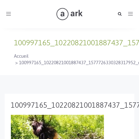
Toggle
navigation
100997165_10220821001887437_15
Accueil
>
100997165_10220821001887437_1577726330328317952_
100997165_10220821001887437_157