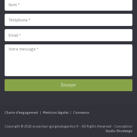
Envoyer
Charte d'engagement
|
Mentions légales
|
Connexion
Copyright © 2018 ecoacteur-gorgesdugardon.fr - All Rights Reserved - Conception
:
Studio Ekodesign