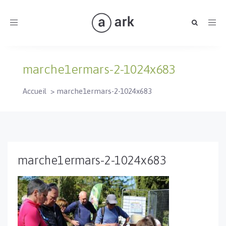
Toggle
navigation
marche1ermars-2-1024x683
Accueil
>
marche1ermars-2-1024x683
marche1ermars-2-1024x683