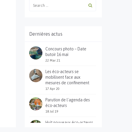
Dernières actus
Concours photo – Date
butoir 16 mai
22 Mar 21
Les éco-acteurs se
mobilisent face aux
mesures de confinement
17 Apr 20
Parution de l'agenda des
éco-acteurs
18 Jul 19
Huit nouveaux éco-acteurs
et une pluie d'animations à