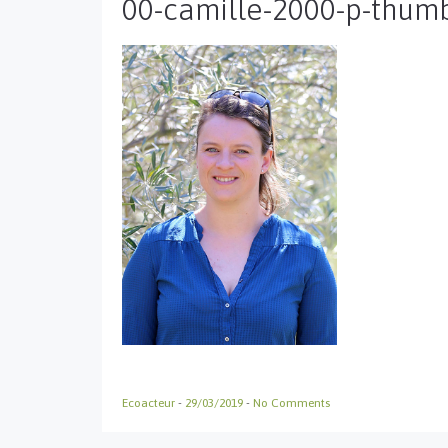
00-camille-2000-p-thum
Ecoacteur
-
29/03/2019
-
No Comments