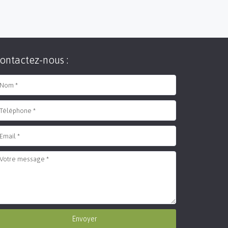
la marche des éco-acteurs
2 Apr 19
Sortie du guide pratique des
éco-acteurs des gorges du
Gardon
ontactez-nous :
12 Jan 18
Envoyer